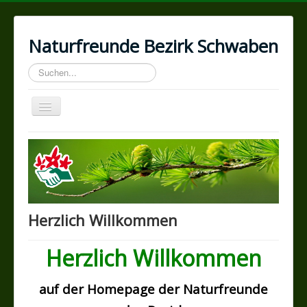
Naturfreunde Bezirk Schwaben
Suchen...
Toggle
Navigation
Home
Wir über uns
Geschichte
Programm
Herzlich Willkommen
Kontakte
Herzlich Willkommen
Ortsgruppen
Impressum
auf der Homepage der Naturfreunde